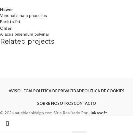
Newer
Venenatis nam phasellus
Back to list
Older
A lacus bibendum pulvinar
Related projects
Kitchen
Suspendisse quam at vestibulum
AVISO LEGAL
POLÍTICA DE PRIVACIDAD
POLÍTICA DE COOKIES
SOBRE NOSOTROS
CONTACTO
© 2024 muebleshidalgo.com Sitio Realizado Por
Linkasoft